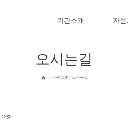
기관소개
자문
국민경제자문회의
주요활
오시는길
부의장
기고/
자문위원
기관소개
오시는길
정책자문단
지원단
오시는길
 13층