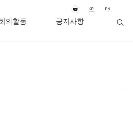
KR
EN
회의활동
공지사항
동
보도자료/공지
인터뷰/정책리포트