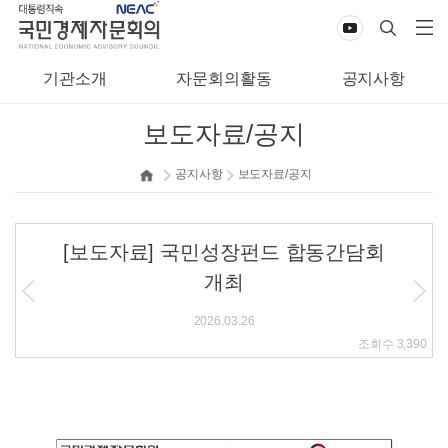
기관소개
자문회의활동
공지사항
보도자료/공지
공지사항
보도자료/공지
[보도자료] 국민성장펀드 합동간담회
개최
2026.03.26
조회수
3,390