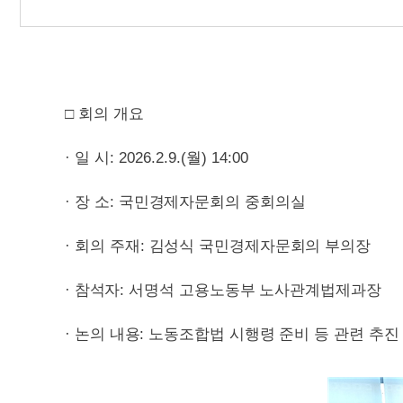
□
회의 개요
·
일 시
: 2026.2.9.(
월
) 14:00
·
장 소
:
국민경제자문회의 중회의실
·
회의 주재
:
김성식 국민경제자문회의 부의장
·
참석자
:
서명석 고용노동부 노사관계법제과장
·
논의 내용
:
노동조합법 시행령 준비 등 관련 추진