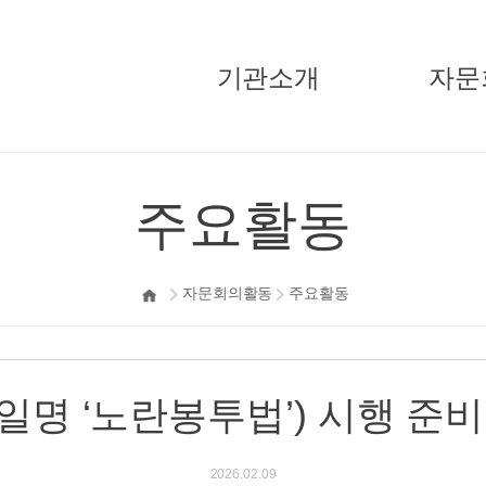
기관소개
자문
국민경제자문회의
주요활
주요활동
부의장
기고/
자문위원
자문회의활동
주요활동
정책자문단
지원단
오시는길
명 ‘노란봉투법’) 시행 준
2026.02.09