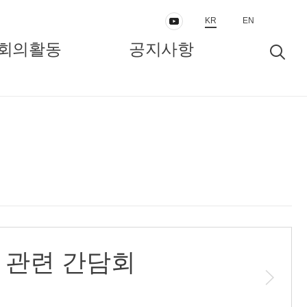
KR
EN
회의활동
공지사항
동
보도자료/공지
인터뷰/정책리포트
비 관련 간담회