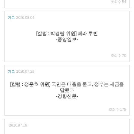
조회수
54
기고
2026.08.04
[칼럼 : 박경렬 위원] 베라 루빈
-중앙일보-
조회수
70
기고
2026.07.28
[칼럼 : 정준호 위원] 국민은 대출을 묻고, 정부는 세금을
답했다
-경향신문-
조회수
179
2026.07.19