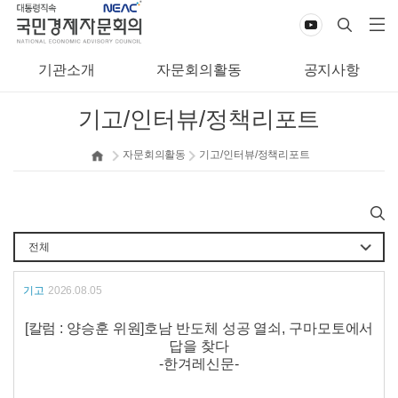
기관소개
자문회의활동
공지사항
기고/인터뷰/정책리포트
자문회의활동
기고/인터뷰/정책리포트
기고
2026.08.05
[칼럼 : 양승훈 위원]호남 반도체 성공 열쇠, 구마모토에서
답을 찾다
-한겨레신문-