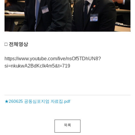
□ 전체영상
https://www.youtube.com/live/nsOf5TDhUN8?
si=nkukwA2BdKclk4m5&t=719
★260625 공동심포지엄 자료집.pdf
목록