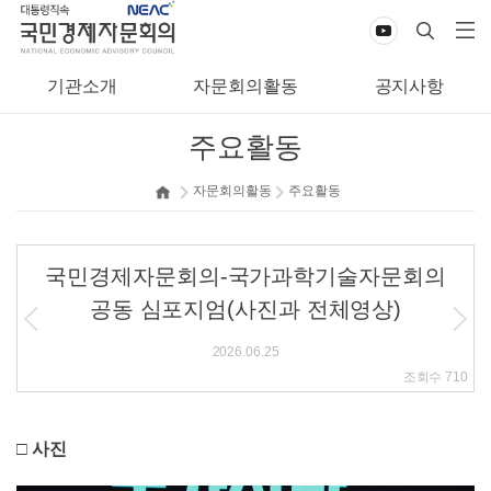
기관소개
자문회의활동
공지사항
주요활동
자문회의활동
주요활동
국민경제자문회의-국가과학기술자문회의
공동 심포지엄(사진과 전체영상)
2026.06.25
조회수
710
□ 사진